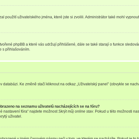
l použití uživatelského jména, které jste si zvolili. Administrátor také mohl vypnou
ytvořené phpBB a které vás udržují přihlášené, dále se také starají o funkce sledov
e s přihlašováním.
v databázi. Ke změně stačí kliknout na odkaz „Uživatelský panel” (obvykle se nachá
obrazeno na seznamu uživatelů nacházejících se na fóru?
é nastavení fóra“ najdete možnost
Skrýt můj online stav
. Pokud u této možnosti nas
rytý uživatel.
 zobrazené v jiném časovém pásmu než v tom, ve kterém se nacházíte. Pokud je to t