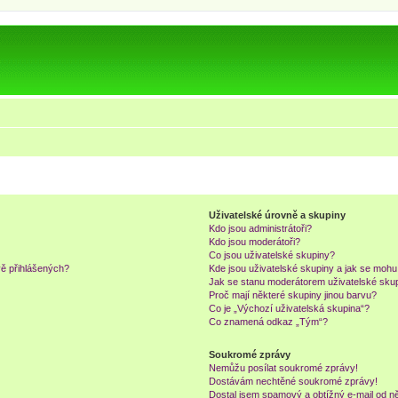
Uživatelské úrovně a skupiny
Kdo jsou administrátoři?
Kdo jsou moderátoři?
Co jsou uživatelské skupiny?
vě přihlášených?
Kde jsou uživatelské skupiny a jak se mohu
Jak se stanu moderátorem uživatelské sku
Proč mají některé skupiny jinou barvu?
Co je „Výchozí uživatelská skupina“?
Co znamená odkaz „Tým“?
Soukromé zprávy
Nemůžu posílat soukromé zprávy!
Dostávám nechtěné soukromé zprávy!
Dostal jsem spamový a obtížný e-mail od ně