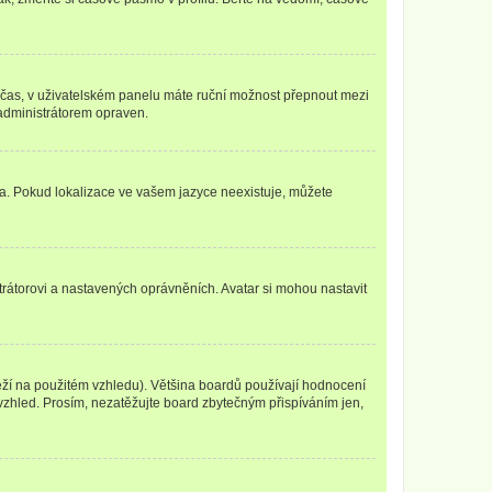
mní čas, v uživatelském panelu máte ruční možnost přepnout mezi
administrátorem opraven.
yka. Pokud lokalizace ve vašem jazyce neexistuje, můžete
trátorovi a nastavených oprávněních. Avatar si mohou nastavit
eží na použitém vzhledu). Většina boardů používají hodnocení
í vzhled. Prosím, nezatěžujte board zbytečným přispíváním jen,