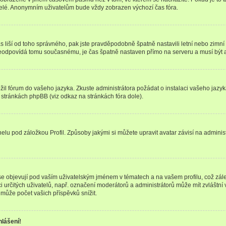
telé. Anonymním uživatelům bude vždy zobrazen výchozí čas fóra.
 čas liší od toho správného, pak jste pravděpodobně špatně nastavili letní nebo zi
odpovídá tomu současnému, je čas špatně nastaven přímo na serveru a musí být 
ožil fórum do vašeho jazyka. Zkuste administrátora požádat o instalaci vašeho jaz
h stránkách phpBB (viz odkaz na stránkách fóra dole).
lu pod záložkou Profil. Způsoby jakými si můžete upravit avatar závisí na adminis
e objevují pod vaším uživatelským jménem v tématech a na vašem profilu, což zál
aci určitých uživatelů, např. označení moderátorů a administrátorů může mít zvláštn
může počet vašich příspěvků snížit.
hlášení!