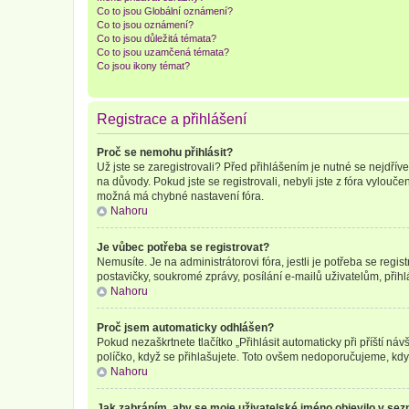
Co to jsou Globální oznámení?
Co to jsou oznámení?
Co to jsou důležitá témata?
Co to jsou uzamčená témata?
Co jsou ikony témat?
Registrace a přihlášení
Proč se nemohu přihlásit?
Už jste se zaregistrovali? Před přihlášením je nutné se nejdřív
na důvody. Pokud jste se registrovali, nebyli jste z fóra vylouč
možná má chybné nastavení fóra.
Nahoru
Je vůbec potřeba se registrovat?
Nemusíte. Je na administrátorovi fóra, jestli je potřeba se re
postavičky, soukromé zprávy, posílání e-mailů uživatelům, přihl
Nahoru
Proč jsem automaticky odhlášen?
Pokud nezaškrtnete tlačítko „Přihlásit automaticky při příští ná
políčko, když se přihlašujete. Toto ovšem nedoporučujeme, když 
Nahoru
Jak zabráním, aby se moje uživatelské jméno objevilo v se