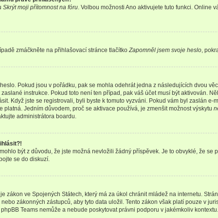
bu
Skrýt moji přítomnost na fóru
. Volbou možnosti
Ano
aktivujete tuto funkci. Online 
ípadě zmáčkněte na přihlašovací stránce tlačítko
Zapomněl jsem svoje heslo
, pokr
heslo. Pokud jsou v pořádku, pak se mohla odehrát jedna z následujících dvou věcí
aslané instrukce. Pokud toto není ten případ, pak váš účet musí být aktivován. Něk
it. Když jste se registrovali, byli byste k tomuto vyzváni. Pokud vám byl zaslán e-
 je platná. Jedním důvodem, proč se aktivace používá, je zmenšit možnost výskytu
n
taktujte administrátora boardu.
hlásit?!
hlo být z důvodu, že jste možná nevložili žádný příspěvek. Je to obvyklé, že se pra
ojte se do diskuzí.
je zákon ve Spojených Státech, který má za úkol chránit mládež na internetu. Strá
nebo zákonných zástupců, aby tyto data uložil. Tento zákon však platí pouze v jurisdikc
, phpBB Teams nemůže a nebude poskytovat právni podporu v jakémkoliv kontextu