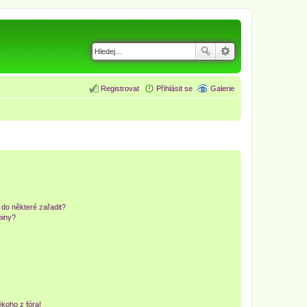
Registrovat
Přihlásit se
Galerie
 do některé zařadit?
piny?
koho z fóra!