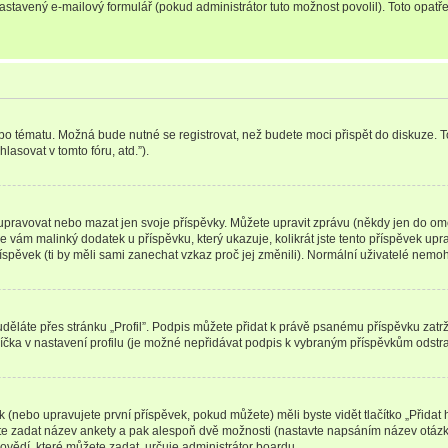
nastavený e-mailový formulář (pokud administrátor tuto možnost povolil). Toto opa
bo tématu. Možná bude nutné se registrovat, než budete moci přispět do diskuze. T
asovat v tomto fóru, atd.”).
upravovat nebo mazat jen svoje příspěvky. Můžete upravit zprávu (někdy jen do ome
e vám malinký dodatek u příspěvku, který ukazuje, kolikrát jste tento příspěvek up
spěvek (ti by měli sami zanechat vzkaz proč jej změnili). Normální uživatelé nem
 uděláte přes stránku „Profil”. Podpis můžete přidat k právě psanému příspěvku zatrž
íčka v nastavení profilu (je možné nepřidávat podpis k vybraným příspěvkům odstra
k (nebo upravujete první příspěvek, pokud můžete) měli byste vidět tlačítko „Přida
yste zadat název ankety a pak alespoň dvě možnosti (nastavte napsáním název otázky
vědí, které můžete zadat, určuje administrátor boardu.