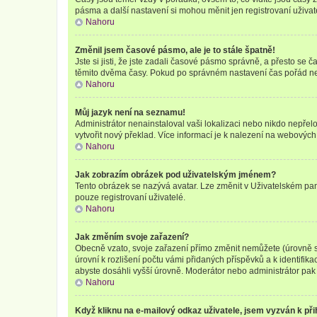
pásma a další nastavení si mohou měnit jen registrovaní uživa
Nahoru
Změnil jsem časové pásmo, ale je to stále špatně!
Jste si jisti, že jste zadali časové pásmo správně, a přesto se
těmito dvěma časy. Pokud po správném nastavení čas pořád ne
Nahoru
Můj jazyk není na seznamu!
Administrátor nenainstaloval vaši lokalizaci nebo nikdo nepřel
vytvořit nový překlad. Více informací je k nalezení na webovýc
Nahoru
Jak zobrazím obrázek pod uživatelským jménem?
Tento obrázek se nazývá avatar. Lze změnit v Uživatelském pane
pouze registrovaní uživatelé.
Nahoru
Jak změním svoje zařazení?
Obecně vzato, svoje zařazení přímo změnit nemůžete (úrovně s
úrovní k rozlišení počtu vámi přidaných příspěvků a k identifik
abyste dosáhli vyšší úrovně. Moderátor nebo administrátor pak 
Nahoru
Když kliknu na e-mailový odkaz uživatele, jsem vyzván k při