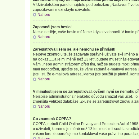
V Uživatelském panelu najdete pod položkou „Nastavení“ vol
započítáváni mezi skryté uživatele.
Nahoru
Zapomněl jsem heslo!
Nic se neděje, vaše heslo můžeme kdykoliv obnovit. V tomto př
Nahoru
Zaregistroval jsem se, ale nemohu se přihlásit!
Nejprve zkontrolujte, že zadáváte správné uživatelské jméno a 
na odkaz „…a je mi méně než 13 let”, budete muset následovat z
Vámi, nebo administrátorem před tím, než se budete moci přihlás
mail neobdrželi, ujistěte se, že vámi zadaná e-mailová adresa
jste jisti, že e-mailová adresa, kterou jste použili je platná, kon
Nahoru
V minulosti jsem se zaregistroval, ovšem nyní se nemohu při
Nejspíše administrátor z nějakého důvodu smazal váš účet. To mo
zmenšila velikost databáze. Zkuste se zaregistrovat znovu a zap
Nahoru
Co znamená COPPA?
COPPA, neboli Child Online Privacy and Protection Act of 1998 
o uživateli, kterému je méně než 13 let, musí mít souhlas rodičů 
vašem fóru, doporučujeme kontaktovat vaše právního poradce
Nahoru