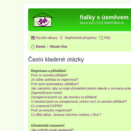
fialky s úsměvem
fórum SZO ČZS SAINTPAULIA
Rychlé odkazy
Nepřečtené příspěvky
FAQ
Domů
Obsah fóra
Často kladené otázky
Registrace a přihlášení
Proč se nemohu přihlásit?
Je vůbec potřeba se registrovat?
Proč jsem automaticky odhlášen?
Jak zabráním, aby se moje uživatelské jméno objevilo v seznamu prá
Zapomněl jsem heslo!
Zaregistroval jsem se, ale nemohu se přihlásit!
V minulosti jsem se zaregistroval, ovšem nyní se nemohu přihlásit?!
Co znamená COPPA?
Proč se nemohu registrovat?
Co dělá odkaz „Smazat všechny cookies z fóra“?
Uživatelská nastavení
Jak změním svoje nastavení?