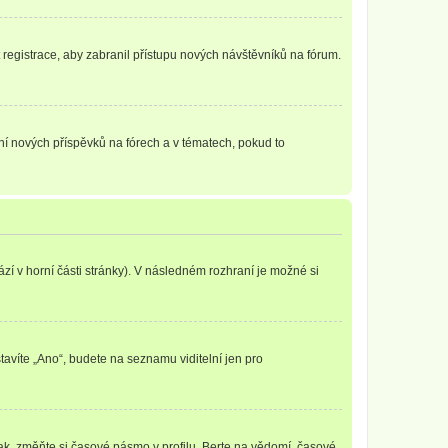
t registrace, aby zabranil přístupu nových návštěvníků na fórum.
ání nových příspěvků na fórech a v tématech, pokud to
zí v horní části stránky). V následném rozhraní je možné si
tavíte „Ano“, budete na seznamu viditelní jen pro
ak, změňte si časové pásmo v profilu. Berte na vědomí, časové