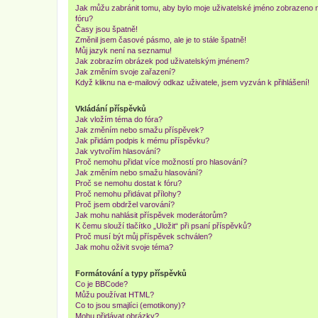
Jak můžu zabránit tomu, aby bylo moje uživatelské jméno zobrazeno 
fóru?
Časy jsou špatně!
Změnil jsem časové pásmo, ale je to stále špatně!
Můj jazyk není na seznamu!
Jak zobrazím obrázek pod uživatelským jménem?
Jak změním svoje zařazení?
Když kliknu na e-mailový odkaz uživatele, jsem vyzván k přihlášení!
Vkládání příspěvků
Jak vložím téma do fóra?
Jak změním nebo smažu příspěvek?
Jak přidám podpis k mému příspěvku?
Jak vytvořím hlasování?
Proč nemohu přidat více možností pro hlasování?
Jak změním nebo smažu hlasování?
Proč se nemohu dostat k fóru?
Proč nemohu přidávat přílohy?
Proč jsem obdržel varování?
Jak mohu nahlásit příspěvek moderátorům?
K čemu slouží tlačítko „Uložit“ při psaní příspěvků?
Proč musí být můj příspěvek schválen?
Jak mohu oživit svoje téma?
Formátování a typy příspěvků
Co je BBCode?
Můžu používat HTML?
Co to jsou smajlíci (emotikony)?
Mohu přidávat obrázky?