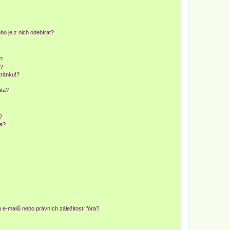
o je z nich odebírat?
h?
ů?
tránku!?
ata?
?
ra?
e-mailů nebo právních záležitostí fóra?