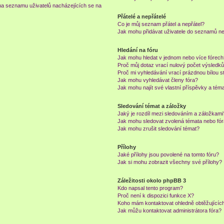
na seznamu uživatelů nacházejících se na
Přátelé a nepřátelé
Co je můj seznam přátel a nepřátel?
Jak mohu přidávat uživatele do seznamů neb
Hledání na fóru
Jak mohu hledat v jednom nebo více fórec
Proč můj dotaz vrací nulový počet výsledk
Proč mi vyhledávání vrací prázdnou bílou s
Jak mohu vyhledávat členy fóra?
Jak mohu najít své vlastní příspěvky a tém
Sledování témat a záložky
Jaký je rozdíl mezi sledováním a záložkami
Jak mohu sledovat zvolená témata nebo fó
Jak mohu zrušit sledování témat?
Přílohy
Jaké přílohy jsou povolené na tomto fóru?
Jak si mohu zobrazit všechny své přílohy?
Záležitosti okolo phpBB 3
Kdo napsal tento program?
Proč není k dispozici funkce X?
Koho mám kontaktovat ohledně obtěžujících 
Jak můžu kontaktovat administrátora fóra?