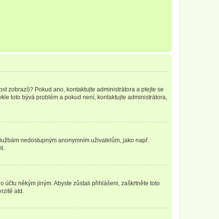
ost zobrazí)? Pokud ano, kontaktujte administrátora a ptejte se
vykle toto bývá problém a pokud není, kontaktujte administrátora,
ním službám nedostupným anonymním uživatelům, jako např.
l.
o účtu někým jiným. Abyste zůstali přihlášeni, zaškrtněte toto
rzitě atd.