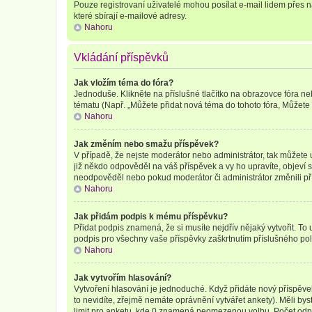
Pouze registrovaní uživatelé mohou posílat e-mail lidem přes 
které sbírají e-mailové adresy.
Nahoru
Vkládání příspěvků
Jak vložím téma do fóra?
Jednoduše. Klikněte na příslušné tlačítko na obrazovce fóra ne
tématu (Např. „Můžete přidat nová téma do tohoto fóra, Můžete hl
Nahoru
Jak změním nebo smažu příspěvek?
V případě, že nejste moderátor nebo administrátor, tak můžete 
již někdo odpověděl na váš příspěvek a vy ho upravíte, objeví s
neodpověděl nebo pokud moderátor či administrátor změnili pří
Nahoru
Jak přidám podpis k mému příspěvku?
Přidat podpis znamená, že si musíte nejdřív nějaký vytvořit. To
podpis pro všechny vaše příspěvky zaškrtnutím příslušného pol
Nahoru
Jak vytvořím hlasování?
Vytvoření hlasování je jednoduché. Když přidáte nový příspěve
to nevidíte, zřejmě nemáte oprávnění vytvářet ankety). Měli b
limit pro anketu, kde 0 znamená neomezenou volbu. Počet odpo