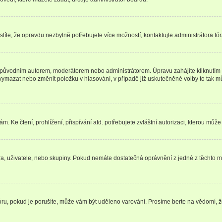
íte, že opravdu nezbytně potřebujete více možností, kontaktujte administrátora fór
 původním autorem, moderátorem nebo administrátorem. Úpravu zahájíte kliknutím n
ymazat nebo změnit položku v hlasování, v případě již uskutečněné volby to tak mů
 Ke čtení, prohlížení, přispívání atd. potřebujete zvláštní autorizaci, kterou může 
óra, uživatele, nebo skupiny. Pokud nemáte dostatečná oprávnění z jedné z těchto mo
fóru, pokud je porušíte, může vám být uděleno varování. Prosíme berte na vědomí, 