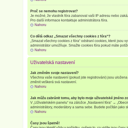
Proč se nemohu registrovat?
Je možné, že vlastník fóra zabanoval vaši IP adresu nebo zakáza
Pro další informace kontaktuje administrátora fóra.
Nahoru
Co dělá odkaz „Smazat všechny cookies z fóra“?
„Smazat všechny cookies z fóra“ odstraní cookies, které jsou v
administrátor umožňuje. Smažte cookies fóra pokud máte potíž
Nahoru
Uživatelská nastavení
Jak změním svoje nastavení?
Všechna vaše nastavení (pokud jste registrováni) jsou uložena 
změnit veškerá svá nastavení.
Nahoru
Jak můžu zabránit tomu, aby bylo moje uživatelské jméno z
V „Uživatelském panelu“ na záložce „Nastavení fóra“ → „Obecn
administrátory, moderátory a sama sebe. Budete počítán jako sk
Nahoru
Časy jsou špatně!
Časy jsou téměř vždy v pořádku, ovšem to, co vidíte jsou časy