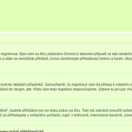
e registrovat. Byla vám na fóru zakázána činnost (v takovém případě se tato skutečn
eni a stále se nemůžete přihlásit, znovu zkontrolujte přihlašovací jméno a heslo. Ob
gistrovat ke vkládání příspěvků. Samozřejmě, že registrace vám dá přístup k ostat
ášení do skupin, atd. Vřele vám tedy registraci doporučujeme. Zabere to jen pár chvi
vštěvě”, budete přihlášeni jen po dobu práce na fóru. Toto má zabránit zneužití vašeh
se přihlašujete z veřejného počítače, např. v knihovně, internetové kavárně, unive
znamu právě přihlášených?