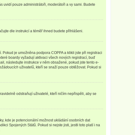
vás uvidí pouze administrátoři, moderátoři a vy sami. Budete
ačujte dle instrukcí a téměř ihned budete přihlášeni.
. Pokud je umožněna podpora COPPA a klikli jste při registraci
teré boardy vyžadují aktivaci všech nových registrací, buď
mail, následujte instrukce v něm obsažené, pokud jste tento e-
ežádoucích
uživatelů, kteří se snaží pouze obtěžovat. Pokud si
videlně odstraňují uživatelé, kteří ničím nepřispěli, aby se
nky, kde je potencionální možnost ukládání osobních dat
i Spojených Států. Pokud si nejste jisti, jestli toto platí i na
.