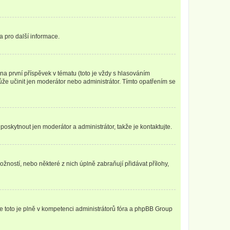
a pro další informace.
a první příspěvek v tématu (toto je vždy s hlasováním
že učinit jen moderátor nebo administrátor. Tímto opatřením se
poskytnout jen moderátor a administrátor, takže je kontaktujte.
žností, nebo některé z nich úplně zabraňují přidávat přílohy,
že toto je plně v kompetenci administrátorů fóra a phpBB Group