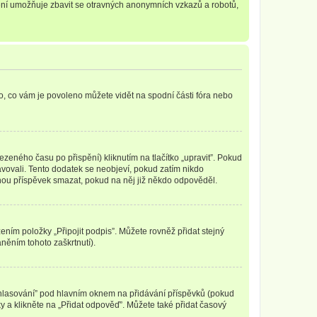
tření umožňuje zbavit se otravných anonymních vzkazů a robotů,
o, co vám je povoleno můžete vidět na spodní části fóra nebo
zeného času po přispění) kliknutím na tlačítko „upravit”. Pokud
ravovali. Tento dodatek se neobjeví, pokud zatím nikdo
ohou příspěvek smazat, pokud na něj již někdo odpověděl.
ením položky „Připojit podpis”. Můžete rovněž přidat stejný
něním tohoto zaškrtnutí).
t hlasování” pod hlavním oknem na přidávání příspěvků (pokud
 a klikněte na „Přidat odpověď”. Můžete také přidat časový