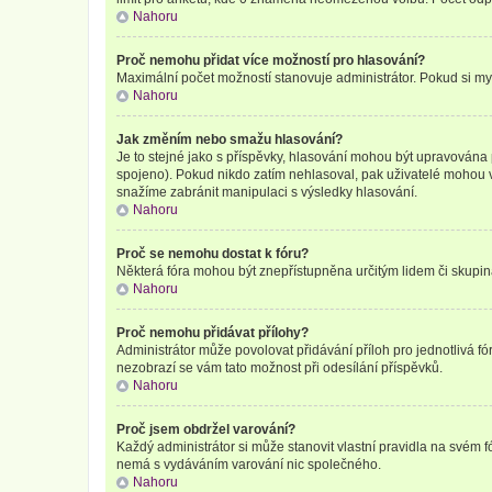
Nahoru
Proč nemohu přidat více možností pro hlasování?
Maximální počet možností stanovuje administrátor. Pokud si mysl
Nahoru
Jak změním nebo smažu hlasování?
Je to stejné jako s příspěvky, hlasování mohou být upravována
spojeno). Pokud nikdo zatím nehlasoval, pak uživatelé mohou v
snažíme zabránit manipulaci s výsledky hlasování.
Nahoru
Proč se nemohu dostat k fóru?
Některá fóra mohou být znepřístupněna určitým lidem či skupinám.
Nahoru
Proč nemohu přidávat přílohy?
Administrátor může povolovat přidávání příloh pro jednotlivá f
nezobrazí se vám tato možnost při odesílání příspěvků.
Nahoru
Proč jsem obdržel varování?
Každý administrátor si může stanovit vlastní pravidla na svém 
nemá s vydáváním varování nic společného.
Nahoru