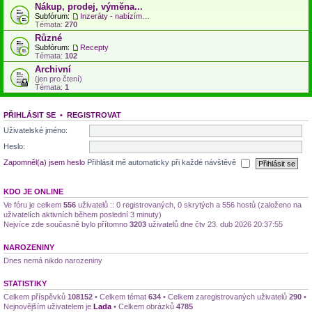
Nákup, prodej, výměna...
Subfórum:
Inzeráty - nabízím, hledám...
Témata:
270
Různé
Subfórum:
Recepty
Témata:
102
Archivní
(jen pro čtení)
Témata:
1
PŘIHLÁSIT SE
•
REGISTROVAT
Uživatelské jméno:
Heslo:
Zapomněl(a) jsem heslo
Přihlásit mě automaticky při každé návštěvě
KDO JE ONLINE
Ve fóru je celkem
556
uživatelů :: 0 registrovaných, 0 skrytých a 556 hostů (založeno na
uživatelích aktivních během poslední 3 minuty)
Nejvíce zde současně bylo přítomno
3203
uživatelů dne čtv 23. dub 2026 20:37:55
NAROZENINY
Dnes nemá nikdo narozeniny
STATISTIKY
Celkem příspěvků
108152
• Celkem témat
634
• Celkem zaregistrovaných uživatelů
290
•
Nejnovějším uživatelem je
Lada
• Celkem obrázků
4785