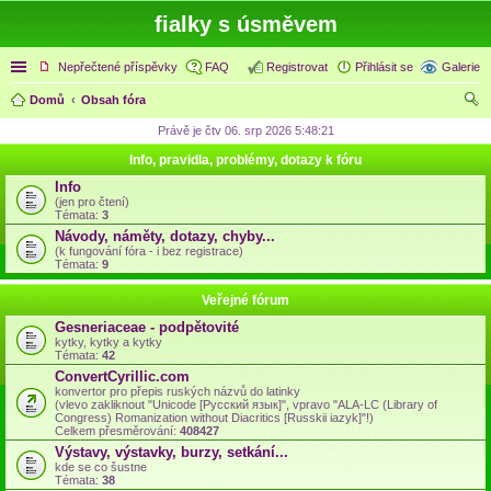
fialky s úsměvem
Rychlé odkazy
Nepřečtené příspěvky
FAQ
Registrovat
Přihlásit se
Galerie
Domů
Obsah fóra
led
Právě je čtv 06. srp 2026 5:48:21
at
Info, pravidla, problémy, dotazy k fóru
Info
(jen pro čtení)
Témata:
3
Návody, náměty, dotazy, chyby...
(k fungování fóra - i bez registrace)
Témata:
9
Veřejné fórum
Gesneriaceae - podpětovité
kytky, kytky a kytky
Témata:
42
ConvertCyrillic.com
konvertor pro přepis ruských názvů do latinky
(vlevo zakliknout "Unicode [Русский язык]", vpravo "ALA-LC (Library of
Congress) Romanization without Diacritics [Russkii iazyk]"!)
Celkem přesměrování:
408427
Výstavy, výstavky, burzy, setkání...
kde se co šustne
Témata:
38