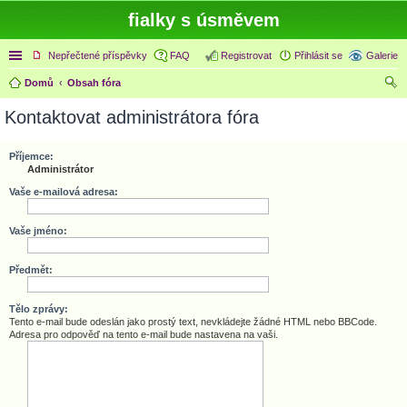
fialky s úsměvem
Rychlé odkazy
Nepřečtené příspěvky
FAQ
Registrovat
Přihlásit se
Galerie
Domů
Obsah fóra
led
Kontaktovat administrátora fóra
at
Příjemce:
Administrátor
Vaše e-mailová adresa:
Vaše jméno:
Předmět:
Tělo zprávy:
Tento e-mail bude odeslán jako prostý text, nevkládejte žádné HTML nebo BBCode.
Adresa pro odpověď na tento e-mail bude nastavena na vaši.