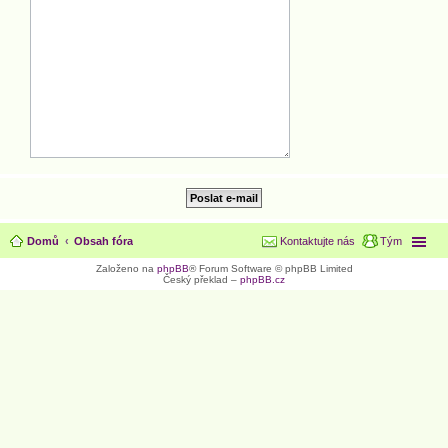
Domů
Obsah fóra
Kontaktujte nás
Tým
Založeno na
phpBB
® Forum Software © phpBB Limited
Český překlad –
phpBB.cz