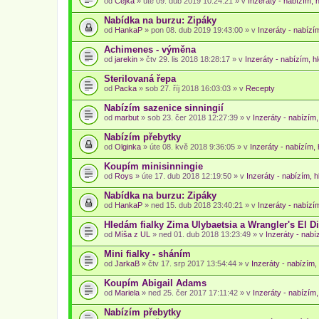
od
Čejka
» úte 09. dub 2019 10:24:21 » v
Inzeráty - nabízím, 
Nabídka na burzu: Zipáky
od
HankaP
» pon 08. dub 2019 19:43:00 » v
Inzeráty - nabízí
Achimenes - výměna
od
jarekin
» čtv 29. lis 2018 18:28:17 » v
Inzeráty - nabízím, h
Sterilovaná řepa
od
Packa
» sob 27. říj 2018 16:03:03 » v
Recepty
Nabízím sazenice sinningií
od
marbut
» sob 23. čer 2018 12:27:39 » v
Inzeráty - nabízím,
Nabízím přebytky
od
Olginka
» úte 08. kvě 2018 9:36:05 » v
Inzeráty - nabízím, 
Koupím minisinningie
od
Roys
» úte 17. dub 2018 12:19:50 » v
Inzeráty - nabízím, h
Nabídka na burzu: Zipáky
od
HankaP
» ned 15. dub 2018 23:40:21 » v
Inzeráty - nabízí
Hledám fialky Zima Ulybaetsia a Wrangler's El D
od
Míša z UL
» ned 01. dub 2018 13:23:49 » v
Inzeráty - nabí
Mini fialky - sháním
od
JarkaB
» čtv 17. srp 2017 13:54:44 » v
Inzeráty - nabízím,
Koupím Abigail Adams
od
Mariela
» ned 25. čer 2017 17:11:42 » v
Inzeráty - nabízím,
Nabízím přebytky