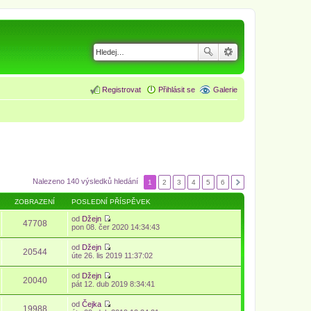
Registrovat
Přihlásit se
Galerie
Nalezeno 140 výsledků hledání
1
2
3
4
5
6
ZOBRAZENÍ
POSLEDNÍ PŘÍSPĚVEK
od
Džejn
47708
Z
pon 08. čer 2020 14:34:43
o
b
od
Džejn
r
20544
Z
úte 26. lis 2019 11:37:02
a
o
z
b
od
Džejn
i
r
20040
Z
pát 12. dub 2019 8:34:41
t
a
o
p
z
b
o
od
Čejka
i
r
19988
s