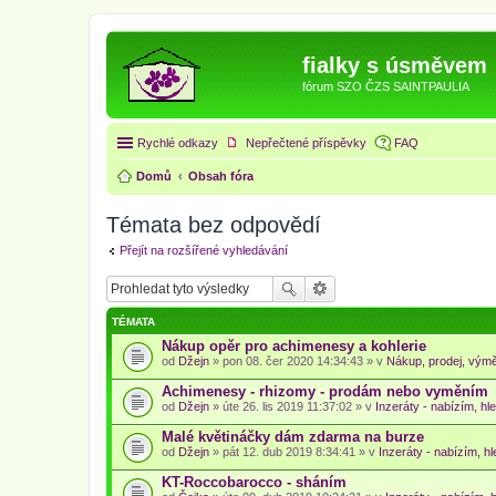
fialky s úsměvem
fórum SZO ČZS SAINTPAULIA
Rychlé odkazy
Nepřečtené příspěvky
FAQ
Domů
Obsah fóra
Témata bez odpovědí
Přejít na rozšířené vyhledávání
TÉMATA
Nákup opěr pro achimenesy a kohlerie
od
Džejn
» pon 08. čer 2020 14:34:43 » v
Nákup, prodej, výmě
Achimenesy - rhizomy - prodám nebo vyměním
od
Džejn
» úte 26. lis 2019 11:37:02 » v
Inzeráty - nabízím, hl
Malé květináčky dám zdarma na burze
od
Džejn
» pát 12. dub 2019 8:34:41 » v
Inzeráty - nabízím, hl
KT-Roccobarocco - sháním