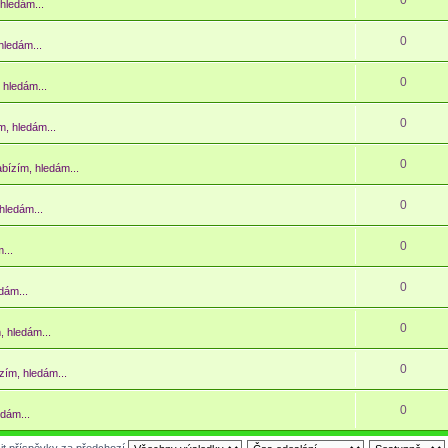
0
 hledám...
0
hledám...
0
 hledám...
0
m, hledám...
0
abízím, hledám...
0
hledám...
0
...
0
dám...
0
, hledám...
0
zím, hledám...
0
edám...
it příspěvky za předchozí