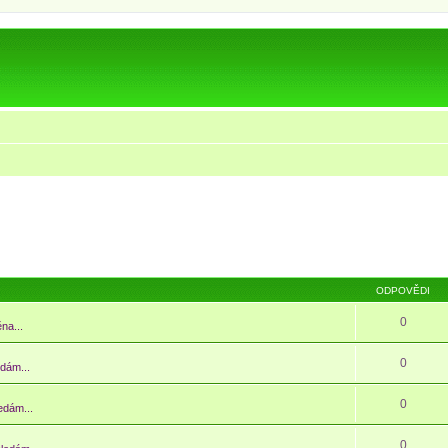
ODPOVĚDI
0
na...
0
edám...
0
edám...
0