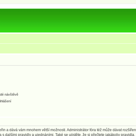
ždé návštěvě
ihlášení
 vteřin a dává vám mnohem větší možnosti. Administrátor fóra též může dávat rozšíře
 s dalšími pravidly a ujednáními. Také se ujistěte, že si přečtete jakákoliv pravidla, 