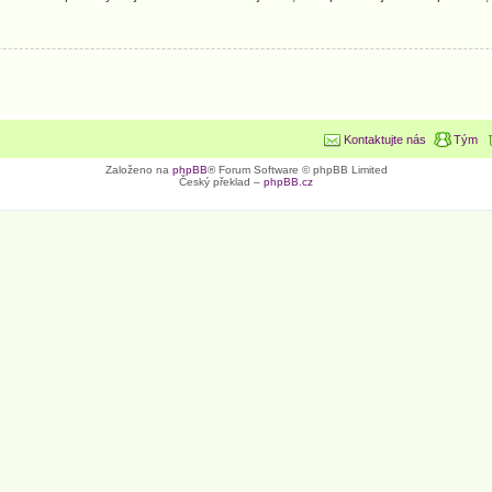
Kontaktujte nás
Tým
Založeno na
phpBB
® Forum Software © phpBB Limited
Český překlad –
phpBB.cz