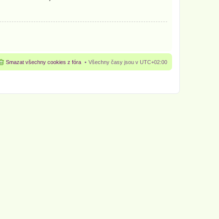
Smazat všechny cookies z fóra
Všechny časy jsou v
UTC+02:00