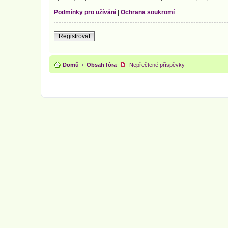
Podmínky pro užívání
|
Ochrana soukromí
Registrovat
Domů
Obsah fóra
Nepřečtené příspěvky