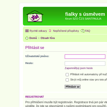
fialky s úsměvem
fórum SZO ČZS SAINTPAULIA
Rychlé odkazy
Nepřečtené příspěvky
FAQ
Domů
Obsah fóra
Přihlásit se
Uživatelské jméno:
Heslo:
Zapomněl(a) jsem heslo
Přihlásit mě automaticky při ka
Skrýt můj online stav pro toto př
REGISTROVAT
Pro přihlášení musíte být registrován. Registrace trvá jen pár
ujistěte, že jste se obeznámili s našimi podmínkami pro použití a