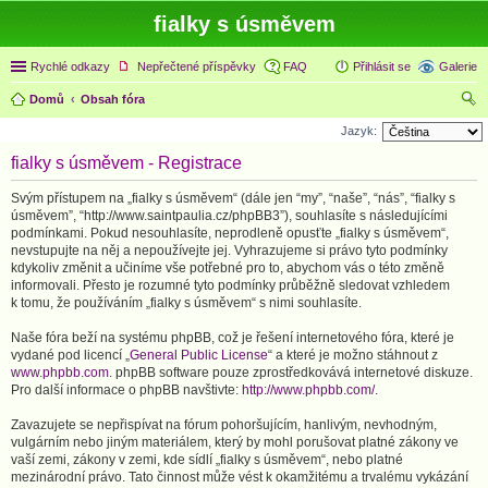
fialky s úsměvem
Rychlé odkazy
Nepřečtené příspěvky
FAQ
Přihlásit se
Galerie
Domů
Obsah fóra
led
Jazyk:
at
fialky s úsměvem - Registrace
Svým přístupem na „fialky s úsměvem“ (dále jen “my”, “naše”, “nás”, “fialky s
úsměvem”, “http://www.saintpaulia.cz/phpBB3”), souhlasíte s následujícími
podmínkami. Pokud nesouhlasíte, neprodleně opusťte „fialky s úsměvem“,
nevstupujte na něj a nepoužívejte jej. Vyhrazujeme si právo tyto podmínky
kdykoliv změnit a učiníme vše potřebné pro to, abychom vás o této změně
informovali. Přesto je rozumné tyto podmínky průběžně sledovat vzhledem
k tomu, že používáním „fialky s úsměvem“ s nimi souhlasíte.
Naše fóra beží na systému phpBB, což je řešení internetového fóra, které je
vydané pod licencí „
General Public License
“ a které je možno stáhnout z
www.phpbb.com
. phpBB software pouze zprostředkovává internetové diskuze.
Pro další informace o phpBB navštivte:
http://www.phpbb.com/
.
Zavazujete se nepřispívat na fórum pohoršujícím, hanlivým, nevhodným,
vulgárním nebo jiným materiálem, který by mohl porušovat platné zákony ve
vaší zemi, zákony v zemi, kde sídlí „fialky s úsměvem“, nebo platné
mezinárodní právo. Tato činnost může vést k okamžitému a trvalému vykázání