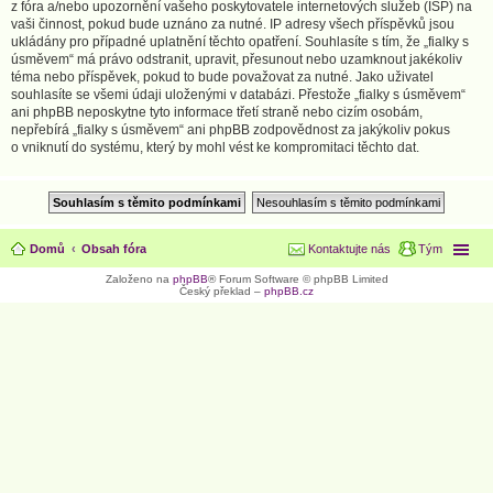
z fóra a/nebo upozornění vašeho poskytovatele internetových služeb (ISP) na
vaši činnost, pokud bude uznáno za nutné. IP adresy všech příspěvků jsou
ukládány pro případné uplatnění těchto opatření. Souhlasíte s tím, že „fialky s
úsměvem“ má právo odstranit, upravit, přesunout nebo uzamknout jakékoliv
téma nebo příspěvek, pokud to bude považovat za nutné. Jako uživatel
souhlasíte se všemi údaji uloženými v databázi. Přestože „fialky s úsměvem“
ani phpBB neposkytne tyto informace třetí straně nebo cizím osobám,
nepřebírá „fialky s úsměvem“ ani phpBB zodpovědnost za jakýkoliv pokus
o vniknutí do systému, který by mohl vést ke kompromitaci těchto dat.
Domů
Obsah fóra
Kontaktujte nás
Tým
Založeno na
phpBB
® Forum Software © phpBB Limited
Český překlad –
phpBB.cz