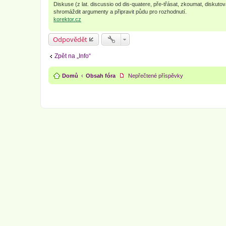
Diskuse (z lat. discussio od dis-quatere, pře-třásat, zkoumat, diskuto
shromáždit argumenty a připravit půdu pro rozhodnutí.
korektor.cz
Odpovědět
Zpět na „Info“
Domů
Obsah fóra
Nepřečtené příspěvky