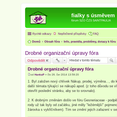
fialky s úsměvem
fórum SZO ČZS SAINTPAULIA
Rychlé odkazy
Nepřečtené příspěvky
FAQ
Domů
Obsah fóra
Info, pravidla, problémy, dotazy k fóru
Drobné organizační úpravy fóra
Odpovědět
Drobné organizační úpravy fóra
od
HankaP
»
čtv 26. čer 2014 13:59:20
P
ř
1. Byl založen nový chlívek Nákup, prodej, výměna..., do
í
další témata týkající se nákupů apod. (z toho důvodu se v
s
p
otevřít poslední stránku, aby se to srovnalo).
ě
v
e
2. K drobným změnám došlo ve fóru Gesneriaceae - podpěto
k
rody už tak byly od začátku, jiné měly "ležérnější" pojmen
žárovka s vykřičníkem). Tím se změní jejich zařazení v se