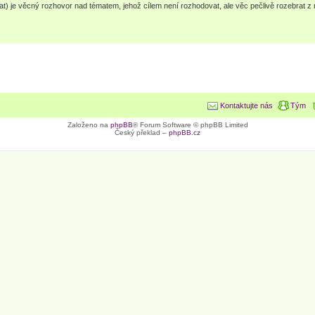
vat) je věcný rozhovor nad tématem, jehož cílem není rozhodovat, ale věc pečlivě rozebrat z
Kontaktujte nás
Tým
Založeno na
phpBB
® Forum Software © phpBB Limited
Český překlad –
phpBB.cz