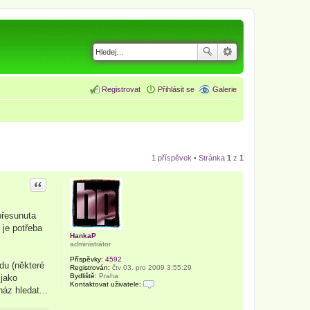
Registrovat
Přihlásit se
Galerie
1 příspěvek • Stránka
1
z
1
Citace
přesunuta
 je potřeba
HankaP
administrátor
Příspěvky:
4592
du (některé
Registrován:
čtv 03. pro 2009 3:55:29
Bydliště:
Praha
 jako
Kontaktovat uživatele:
áz hledat...
K
o
n