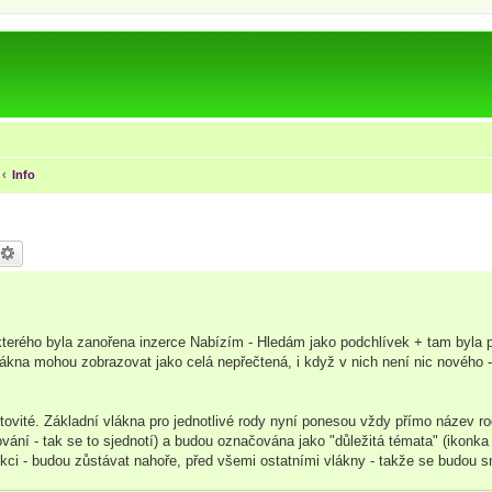
Info
 kterého byla zanořena inzerce Nabízím - Hledám jako podchlívek + tam byla 
lákna mohou zobrazovat jako celá nepřečtená, i když v nich není nic nového -
vité. Základní vlákna pro jednotlivé rody nyní ponesou vždy přímo název ro
ování - tak se to sjednotí) a budou označována jako "důležitá témata" (ikonka
kci - budou zůstávat nahoře, před všemi ostatními vlákny - takže se budou sn